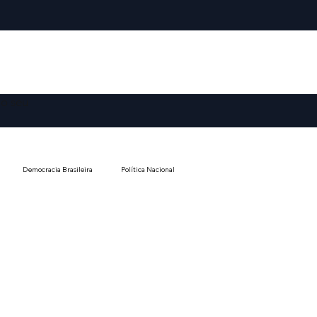
o seu
Democracia Brasileira
Política Nacional
Análise Social e Cultural
Opinião e Ensaios