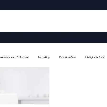
g da Master Quantum Academy escrito por Allex Lopes para 
olvimento pessoal e profissional.
senvolvimento Profissional
Marketing
Estudo de Caso
Inteligência Social
onomia e Desenvolvimento
Liberdade de Expressão
Direitos Fundamentais