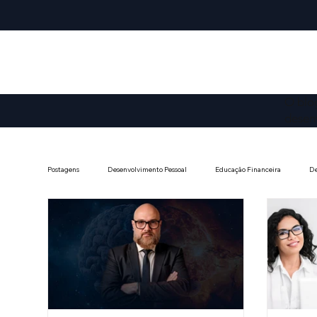
O blo
desenv
Postagens
Desenvolvimento Pessoal
Educação Financeira
De
Direito Constitucional
Cidadania e Engajamento Cívico
Ec
Debates Contemporâneos
Saúde Mental