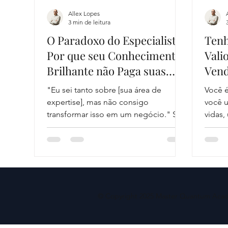
Allex Lopes
3 min de leitura
O Paradoxo do Especialista:
Ten
Por que seu Conhecimento
Vali
Brilhante não Paga suas
Vend
Contas?
Com
"Eu sei tanto sobre [sua área de
Você é
expertise], mas não consigo
você um te
transformar isso em um negócio." Se
vidas, um 
essa frase ecoa na sua mente, você
não...
© Copyright 2025 Master Quantum Acade