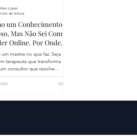
Allex Lopes
3 min de leitura
ho um Conhecimento
oso, Mas Não Sei Como
er Online. Por Onde
eçar?
 um mestre no que faz. Seja
rapeuta que transforma
consultor que resolve
problemas complexos, um chef que...
my. Todos os direitos reservados.