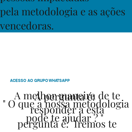
pela metodologia e as ações
vencedoras.
ACESSO AO GRUPO WHATSAPP
A melhor maneira de te
A pergunta é:
" O que a nossa metodologia
responder a esta
pode te ajudar ? "
pergunta é: Iremos te