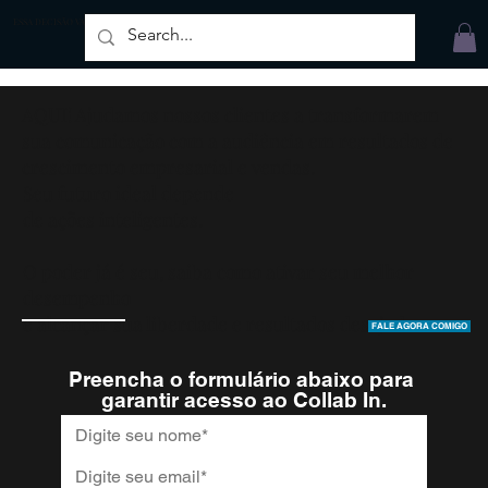
ESSA DECISÃO VAI MUDAR SUA VIDA, EU GARANTO.
AQUI! Ajudamos nossos clientes a transformarem
sua comunicação com a audiência em resultados de
crescimento empresarial e vendas.
Seu futuro ideal depende
de ações inteligentes.
O poder já é seu, saiba como ativar seu melhor
desempenho
e alcançar sua liberdade e resultados desejados.
FALE AGORA COMIGO
Preencha o formulário abaixo para 
garantir acesso ao Collab In.