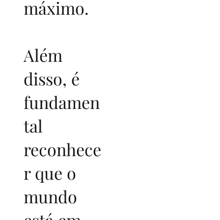
máximo.
Além
disso, é
fundamen
tal
reconhece
r que o
mundo
está em