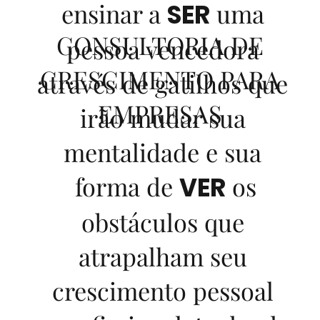
ensinar a
uma
SER
CONSULTORIA DE
pessoa vencedora
CRESCIMENTO PARA
através de gatilhos que
EMPRESAS
irão mudar sua
mentalidade e sua
forma de
os
VER
obstáculos que
atrapalham seu
crescimento pessoal