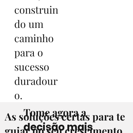
construin
do um
caminho
para o
sucesso
duradour
o.
Tome agora a
As soluções certas para te
decisão mais
guiar no seu crescimento