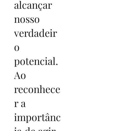
alcançar
nosso
verdadeir
o
potencial.
Ao
reconhece
r a
importânc
ia de agir