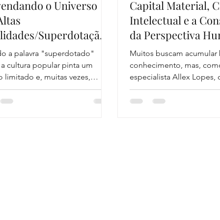
endando o Universo
Capital Material, C
Altas
Intelectual e a Co
lidades/Superdotação
da Perspectiva H
SD): Um Guia
o a palavra "superdotado"
Muitos buscam acumular 
ngente para
 a cultura popular pinta um
conhecimento, mas, como
preender Mentes e
 limitado e, muitas vezes,
especialista Allex Lopes,
oso: o gênio da matemática
poder que dita o sucesso 
ções Extraordinários
o, a criança prodígio que toca
 aos quatro anos, o mestre de
 que vive em seu próprio
o.