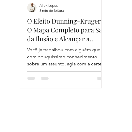
Allex Lopes
5 min de leitura
O Efeito Dunning-Kruger:
O Mapa Completo para Sair
da Ilusão e Alcançar a
Maestria
Você já trabalhou com alguém que,
com pouquíssimo conhecimento
sobre um assunto, agia com a certeza
de um gênio? Ou, talvez o oposto:
você já se sentiu uma fraude,
duvidando da sua própria capacidade,
justamente quando estava prestes a
dominar uma nova habilidade?