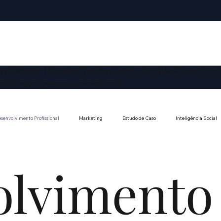
g da Master Quantum Academy escrito por Allex Lopes para 
olvimento pessoal e profissional.
senvolvimento Profissional
Marketing
Estudo de Caso
Inteligência Social
onomia e Desenvolvimento
Liberdade de Expressão
Direitos Fundamentais
olvimento