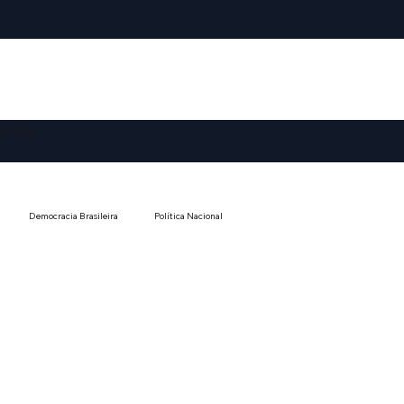
o seu
Democracia Brasileira
Política Nacional
Análise Social e Cultural
Opinião e Ensaios