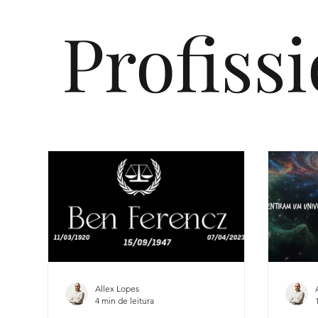
Profiss
Allex Lopes
4 min de leitura