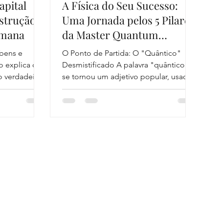
apital
A Física do Seu Sucesso:
nstrução
Uma Jornada pelos 5 Pilares
umana
da Master Quantum
Academy
bens e
O Ponto de Partida: O "Quântico"
 explica o
Desmistificado A palavra "quântico"
 o verdadeiro
se tornou um adjetivo popular, usado
ou o...
para descrever tudo o que...