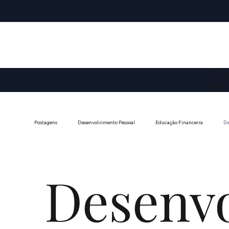
O blo
desenv
Postagens
Desenvolvimento Pessoal
Educação Financeira
De
Direito Constitucional
Cidadania e Engajamento Cívico
Ec
Desenv
Debates Contemporâneos
Saúde Mental