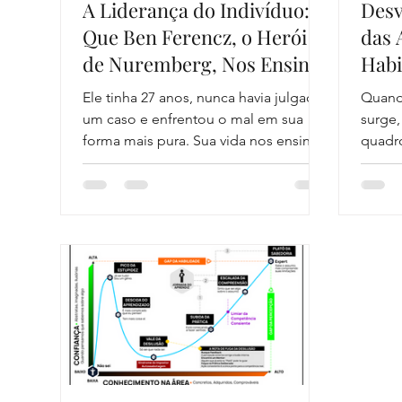
A Liderança do Indivíduo: O
Desv
Que Ben Ferencz, o Herói
das 
de Nuremberg, Nos Ensina
Habi
Sobre o Verdadeiro
(AH/
Ele tinha 27 anos, nunca havia julgado
Quand
Tamanho do Seu Legado
Abra
um caso e enfrentou o mal em sua
surge,
Com
forma mais pura. Sua vida nos ensina
quadro
que a verdadeira prosperidade não se
engan
Cora
mede em cifras, mas na coragem de
reclus
lutar por um mundo mais justo, um
Mozart
princípio de cada vez.
xadrez
mund