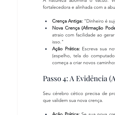
A natureza abomina o vácuo. Voc
fortalecedora e alinhada com a ab
Crença Antiga:
 "Dinheiro é suj
Nova Crença (Afirmação Pode
atraio com facilidade ao ger
isso."
Ação Prática:
 Escreva sua nov
(espelho, tela do computador,
começa a criar novos caminho
Passo 4: A Evidência (
Seu cérebro cético precisa de pro
que validem sua nova crença.
Ação Prática:
 Se sua nova cr