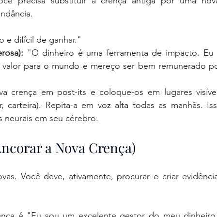
ê precisa substituir a crença antiga por uma nova
undância.
o e difícil de ganhar."
rosa):
 "O dinheiro é uma ferramenta de impacto. Eu 
ar valor para o mundo e mereço ser bem remunerado po
a crença em post-its e coloque-os em lugares visívei
 carteira). Repita-a em voz alta todas as manhãs. Iss
s neurais em seu cérebro.
Ancorar a Nova Crença)
vas. Você deve, ativamente, procurar e criar evidência
ença é "Eu sou um excelente gestor do meu dinheiro"