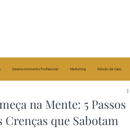
a
Desenvolvimento Profissional
Marketing
Estudo de Caso
 e Engajamento Cívico
Economia e Desenvolvimento
Liberdade de E
meça na Mente: 5 Passos
s Crenças que Sabotam
e Mental