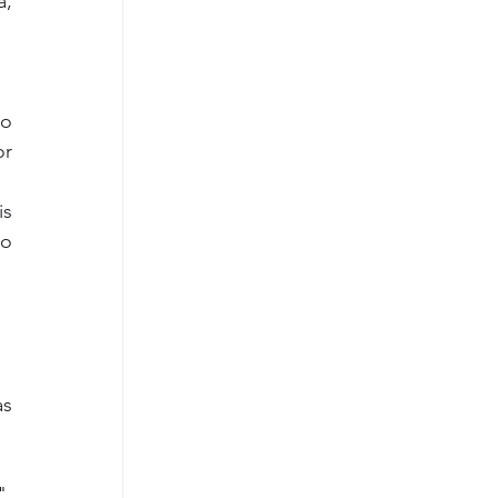
, 
o 
r 
s 
o 
s 
, 