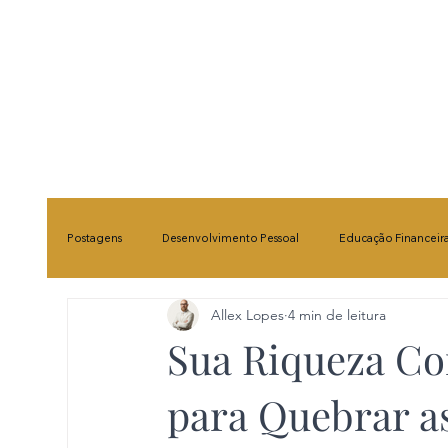
Postagens
Desenvolvimento Pessoal
Educação Financeir
Allex Lopes
4 min de leitura
Política Nacional
Direito Constitucional
Cidadania
Sua Riqueza Co
para Quebrar a
Opinião e Ensaios
Debates Contemporâneos
Saúd